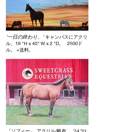
'一日の終わり、'
キャンバスにアクリ
ル、18 "H x 40" W x 2 "D。 2500ド
ル。 +送料。
「ソフィー」
アクリル/帆布、 24 "H