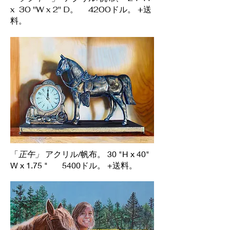
x 30 "W x 2" D。 4200ドル。 +送
料。
「
正午」
アクリル/帆布。 30 "H x 40"
W x 1.75 " 5400ドル。 +送料。