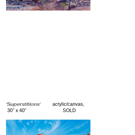
'Superstitions'
acrylic/canvas,
30" x 40" SOLD