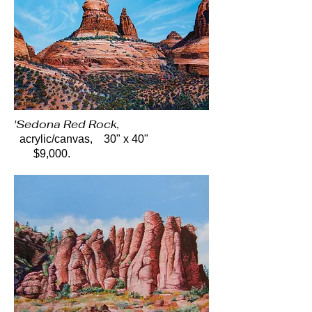
'Sedona Red Rock,
acrylic/canvas, 30" x 40"
$9,000.