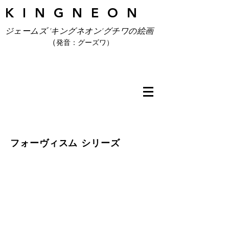
K I N G N E O N
ジェームズ 'キングネオン'グチワの絵画
（
発音：グーズワ）
フォーヴィスム シリーズ