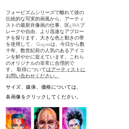
フォービズムシリーズで
離れて彼の
伝統的な写実的画風から
、アーティ
ストの最新肖像画の仕事、区
çWA
ブ
レークや自由、より迅速なアプロー
チを探ります。大きな色と動きの帯
を使用して、
Guçwa
は、今日から数
十年、数世紀前の人気のあるアイコ
ンを鮮やかに捉えています。これら
のオリジナルの非常に合理的で
す。
取得について
はアーティストに
お問い合わせください。
サイズ、媒体、価格については、
各画像をクリックしてください。