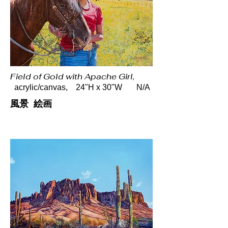
Field of Gold with Apache Girl,
acrylic/canvas, 24"H x 30"W N/A
風景 絵画