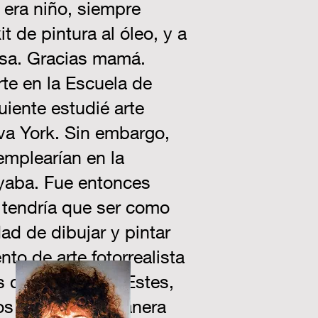
 era niño, siempre
de pintura al óleo, y a
casa. Gracias mamá.
te en la Escuela de
iente estudié arte
eva York. Sin embargo,
emplearían en la
yaba. Fue entonces
í tendría que ser como
dad de dibujar y pintar
to de arte fotorrealista
tas como Richard Estes,
os y pintar de manera