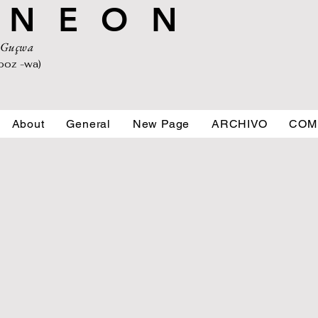
 N E O N
' Guçwa
ooz -wa)
About
General
New Page
ARCHIVO
COM