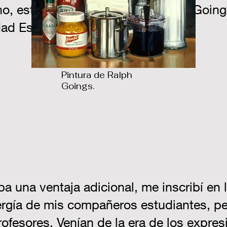
cho, estudié brevemente con Ralph Going
dad Estatal de Arizone.
Pintura de Ralph
Goings.
 una ventaja adicional, me inscribí en 
gía de mis compañeros estudiantes, pe
fesores. Venían de la era de los expresi