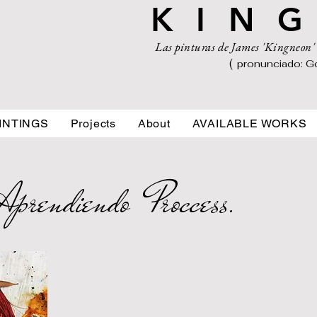
K I N G
Las pinturas de James 'Kingneon
(
pronunciado: G
INTINGS
Projects
About
AVAILABLE WORKS
Aprendiendo Proccess.