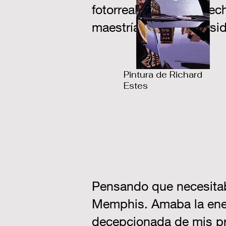
fotorrealista, en De he
maestría en la Universi
Pintura de Richard
Estes
Pensando que necesitaba
Memphis. Amaba la ener
decepcionada de mis pro