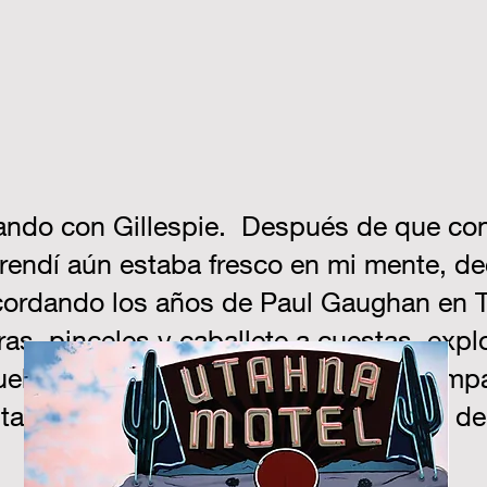
ndo con Gillespie.
Después de que conc
rendí aún estaba fresco en mi mente, deci
ordando los años de Paul Gaughan en Tah
s, pinceles y caballete a cuestas, explo
blo sin turistas, alquilé una casa, em
tar en el paraíso mientras bebía agua d