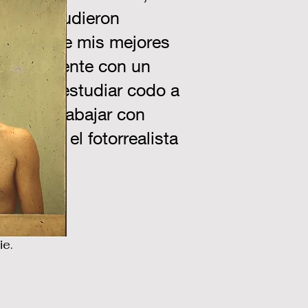
al, no pudieron
go, uno de mis mejores
ersonalmente con un
tento de estudiar codo a
s para trabajar con
cuando el fotorrealista
ta.
ie.