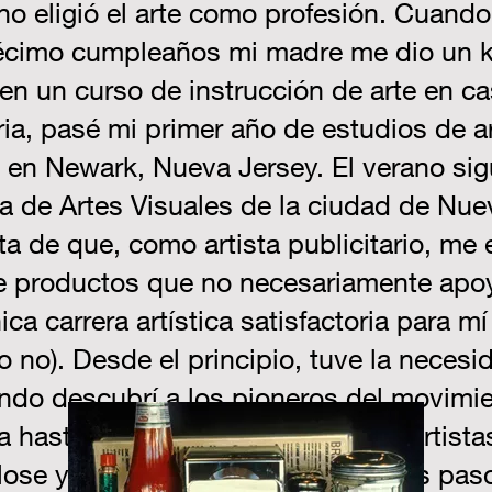
 no eligió el arte como profesión. Cuando
cimo cumpleaños mi madre me dio un kit 
 en un curso de instrucción de arte en 
a, pasé mi primer año de estudios de ar
 en Newark, Nueva Jersey. El verano sigu
ela de Artes Visuales de la ciudad de Nu
a de que, como artista publicitario, me 
e productos que no necesariamente apo
ca carrera artística satisfactoria para m
 o no). Desde el principio, tuve la necesi
ndo descubrí a los pioneros del movimien
a hasta principios de los setenta, artis
se y otros, me decidí a seguir sus pas