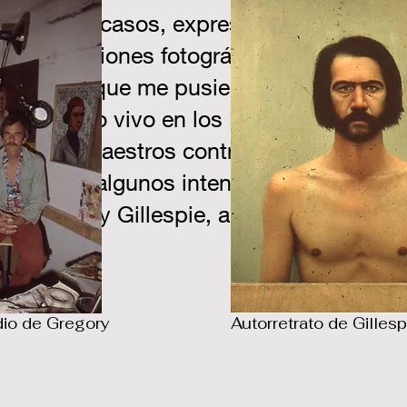
jor de los casos, expresionistas.
Como t
 mis ambiciones fotográficas. Sin embar
me sugirió que me pusiera en contacto p
ntemporáneo vivo en los EE. UU. En un in
s viejos maestros contrataban aprendice
espués de algunos intentos, me emocioné 
to Gregory Gillespie, aceptó mi propues
dio de Gregory
Autorretrato de Gillesp