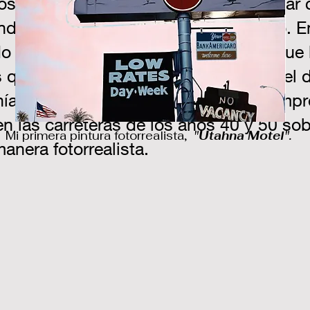
os Estados Unidos, comencé a trabajar c
ando lienzos la mayor parte del tiempo. 
 mi estilo característico, sabiendo que l
s que no hubieran encontrado ese nivel 
nía! En lugar de pintar letreros para em
en las carreteras de los años 40 y 50 so
Mi primera pintura fotorrealista,
"Utahna Motel".
manera fotorrealista.