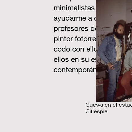
minimalistas y, en el me
ayudarme a desarrollar
profesores de pintura 
pintor fotorrealista co
codo con ellos (como lo
ellos en su estudio). D
contemporáneo, el difun
Gucwa en el estu
Gillespie.