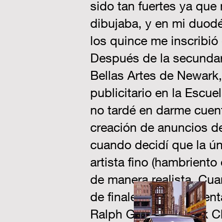
sido tan fuertes ya que
dibujaba, y en mi duodé
los quince me inscribió
Después de la secundari
Bellas Artes de Newark,
publicitario en la Escu
no tardé en darme cuent
creación de anuncios d
cuando decidí que la úni
artista fino (hambriento
de manera realista. Cua
de finales de los sesent
Ralph Goings, Chuck Clo